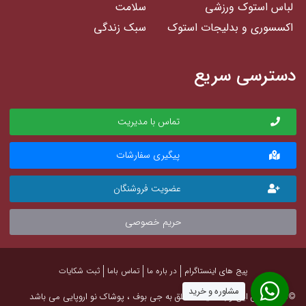
لباس استوک ورزشی
سلامت
اکسسوری و بدلیجات استوک
سبک زندگی
دسترسی سریع
تماس با مدیریت
پیگیری سفارشات
عضویت فروشنگان
حریم خصوصی
پیج های اینستاگرام
در باره ما
تماس باما
ثبت شکایات
مشاوره و خرید
©تمام حقوق این وب سایت متعلق به جی بوف ، پوشاک نو اروپایی می باشد