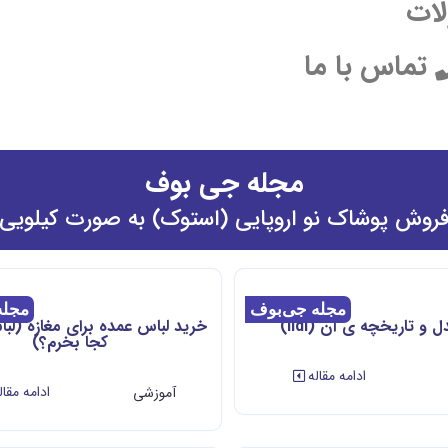
ات
تماس با ما
مجله جی بوف
روش پوشاک نو اروپایی (استوک) به صورت کیلویی
مجله جی‌بوف
مجله
ل و تاریخچه ی آن (lidl)
خرید لباس عمده برای مغازه (لبا
کجا بخرم؟)
ادامه مقاله
ادامه مقال
آموزشی