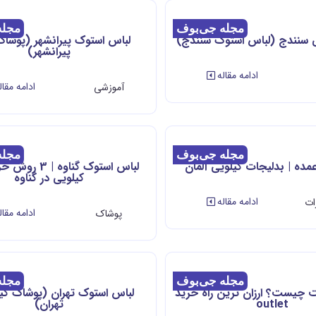
مجله جی‌بوف
مجله
ی سنندج (لباس استوک سنندج)
لباس استوک پیرانشهر (پوشا
پیرانشهر)
ادامه مقاله
ادامه مقال
آموزشی
مجله جی‌بوف
مجله
مده | بدلیجات کیلویی آلمان
لباس استوک گناوه 
کیلویی در گناوه
ادامه مقاله
ات
ادامه مقال
پوشاک
مجله جی‌بوف
مجله
 چیست؟ ارزان ترین راه خرید
لباس استوک تهران (پوشاک کیل
outlet
تهران)