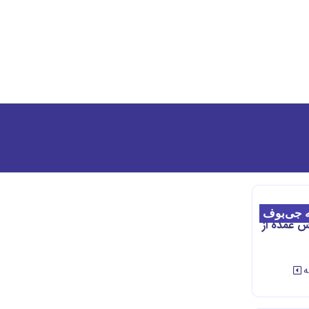
 جی‌بوف
س عمده از
ه