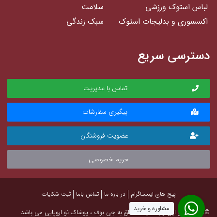
لباس استوک ورزشی
سلامت
اکسسوری و بدلیجات استوک
سبک زندگی
دسترسی سریع
تماس با مدیریت
پیگیری سفارشات
عضویت فروشنگان
حریم خصوصی
پیج های اینستاگرام
در باره ما
تماس باما
ثبت شکایات
مشاوره و خرید
©تمام حقوق این وب سایت متعلق به جی بوف ، پوشاک نو اروپایی می باشد