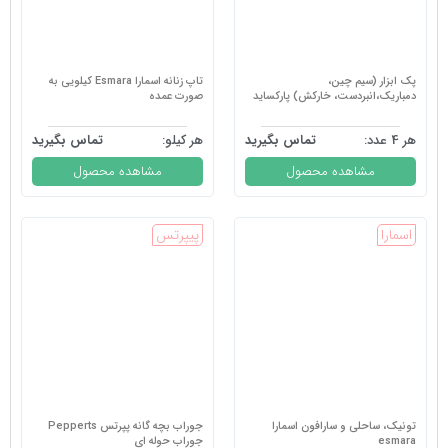
پک ابزار (سیم چین،
تاپ زنانه اسمارا Esmara کیلویی به
دمباریک،انبردست، خارکش) پارکساید
صورت عمده
هر 4 عدد:
تماس بگیرید
هر کیلو:
تماس بگیرید
مشاهده محصول
مشاهده محصول
اسمارا
پیپرتس
تونیک، ساحلی و سارافون اسمارا
جوراب بچه گانه پپرتس Pepperts
esmara
جوراب حوله ای