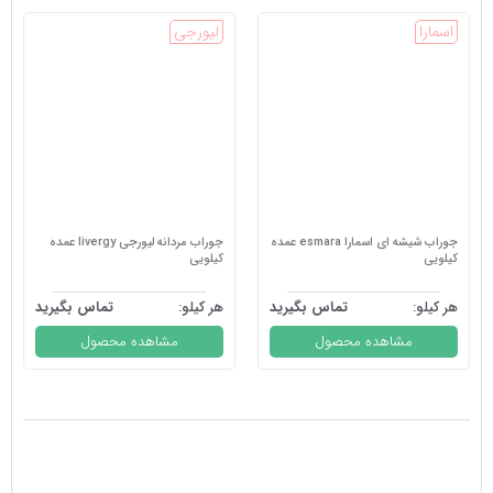
اسمارا
لیورجی
جوراب شیشه ای اسمارا esmara عمده
جوراب مردانه لیورجی livergy عمده
کیلویی
کیلویی
هر کیلو:
تماس بگیرید
هر کیلو:
تماس بگیرید
مشاهده محصول
مشاهده محصول