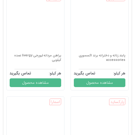
پابند زنانه و دخترانه برند اکسسوری
پراهن مردانه لیورجی livergy عمده
accessories
کیلویی
هر کیلو:
تماس بگیرید
هر کیلو:
تماس بگیرید
مشاهده محصول
مشاهده محصول
پارکساید
اسمارا