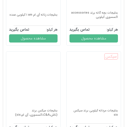
بدلیجات بچه گانه برند accessories
بدلیجات زنانه آی ام i am کیلویی عمده
اکسسوری کیلویی
هر کیلو:
تماس بگیرید
هر کیلو:
تماس بگیرید
مشاهده محصول
مشاهده محصول
سیکس
بدلیجات مردانه کیلویی برند سیکس
بدلیجات میکس برند
six
(تاش،C&A،اکسسوری، آی ام،six)