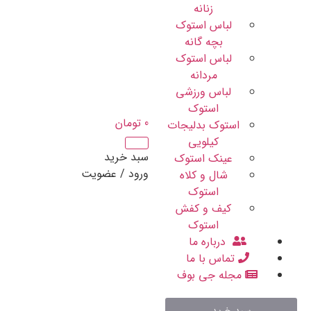
زنانه
لباس استوک
بچه گانه
لباس استوک
مردانه
لباس ورزشی
استوک
0
تومان
استوک بدلیجات
کیلویی
سبد خرید
عینک استوک
ورود / عضویت
شال و کلاه
استوک
کیف و کفش
استوک
درباره ما
تماس با ما
مجله جی بوف