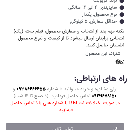
برند: کریویت
سایزبندی: 4 الی 14 سالگی
نوع محصول: پکدار
حداقل سفارش: 5 کیلوگرم
نکته مهم
بعد از انتخاب و سفارش محصول، فیلم بسته (پک)
انتخابی برایتان ارسال میشود تا از کیفیت و تنوع محصول
اطمینان حاصل کنید.
اشتراک این محصول
راه های ارتباطی:
برای مشاوره و خرید میتوانید با شماره
09386466455
و
09141678150
تماس حاصل فرمایید. (9 صبح تا 12 شب)
در صورت اختلالات نت لطفا با شماره های بالا تماس حاصل
فرمایید.
تماس تلفنی