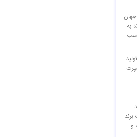
 جهان
د به
اسب
ولید
سپرت
د
برند
 و