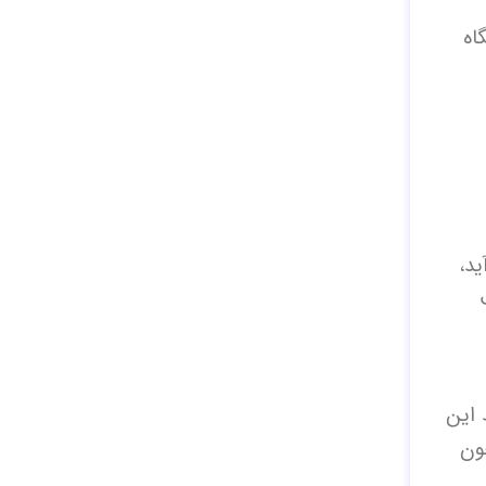
اه
د،
 این
چون