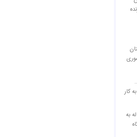
ده
تان
وری
 کار
ه به
ه