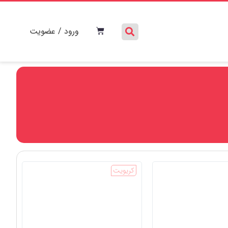
ورود / عضویت
کریویت