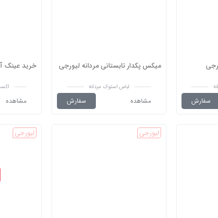
ورجی
میکس پکدار تابستانی مردانه لیورجی
خرید عینک آفتاب
نه
لباس استوک مردانه
اکسس
سفارش
مشاهده
سفارش
مشاهده
لیورجی
لیورجی