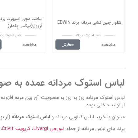
ساعت مچی اسپورت برند
شلوار جین کشی مردانه برند EDWIN
آریول(میکس پکدار)
لباس استوک مردانه
لباس استوک زنان
مشاهده
سفارش
مشاهده
لباس استوک مردانه عمده به صو
لباس استوک مردانه روز به روز به محبوبیت آن بین مردم افزوده
از تولید داخلی بوده.
میتوان با خرید لباس کیلویی مردانه و
لباس استوک مردانه
(از ب
برند های لباس مردانه از جمله:
لیورجی Livergi
،
کریویت Crivit
،