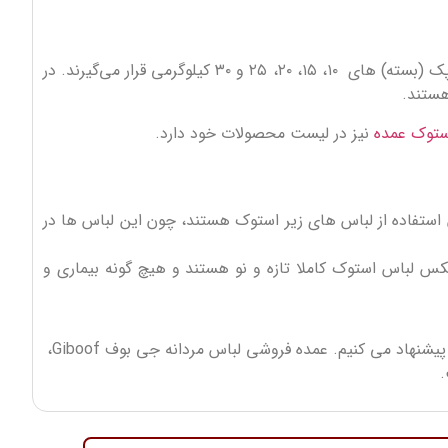
ابتدا لباس ها بر اساس کاربرد و نوع آنها تفکیک خواهند شد (مردانه، زنانه، ورزشی و … ). و پس از تفکیک در انبار جی بوف به صورت پک (بسته) های ۱۰، ۱۵، ۲۰، ۲۵ و ۳۰ کیلوگرمی قرار می‌گیرند. در
ستند.
ستوک عمده
نیز در لیست محصولات خود دارد.
استفاده از لباس های زیر استوک هستند، چون این لباس ها در
کس لباس استوک کاملا تازه و نو هستند و هیچ گونه بیماری و
را به آنها پیشنهاد می کنیم. عمده فروشی لباس مردانه جی بوف Giboof،
.