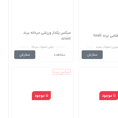
میکس پکدار ورزشی مردانه برند
ی برند tosh
crivit
وری استوک عمده
لباس استوک مردانه
سفارش
مشاهده
سفارش
میکس برند
نا موجود
نا موجود